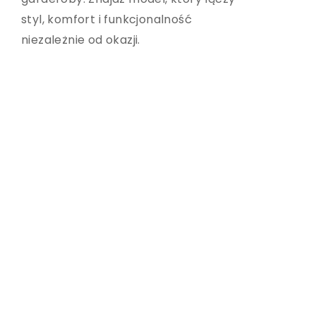
styl, komfort i funkcjonalność
najlepszego wyboru.
niezależnie od okazji.