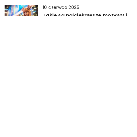
10 czerwca 2025
Jakie są najciekawsze motywy i
postacie w ostatnich seriach kart
Pokémon TCG?
22 listopada 2024
Jak obrazy na szkle mogą
odmienić pokój nastolatka?
DODAJ KOMENTARZ