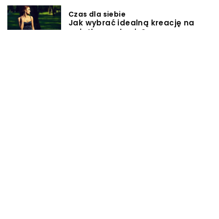
Czas dla siebie
Jak wybrać idealną kreację na
wyjątkową okazję?
Inne
Ewolucja technologii w sztuce
tatuażu: od tradycji do
nowoczesności
Inne
Jak bezpiecznie korzystać z
aplikacji mobilnych bez
przekraczania limitu transferu
danych
TAGI
CHIRURGIA
JAMA USTNA
KANAŁOWE
LECZENIE
PACJENT
PORADNIK
PROFILAKTYKA
STOMATOLOGIA
ZDROWIE
ZĘBY