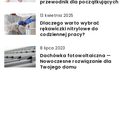
przewodnik dla początkujących
13 kwietnia 2025
Dlaczego warto wybrać
rękawiczki nitrylowe do
codziennej pracy?
8 lipca 2023
Dachówka fotowoltaiczna —
Nowoczesne rozwiązanie dla
Twojego domu
13 września 2025
Jak wybrać idealne koszule dla
dzieci: komfort, styl i
funkcjonalność
24 stycznia 2025
Jak nowe technologie w ofertach
telekomunikacyjnych mogą