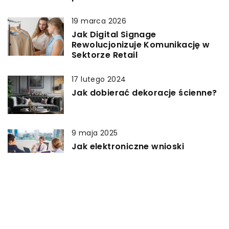
19 marca 2026
Jak Digital Signage
Rewolucjonizuje Komunikację w
Sektorze Retail
17 lutego 2024
Jak dobierać dekoracje ścienne?
9 maja 2025
Jak elektroniczne wnioski
urlopowe mogą usprawnić
procesy HR w firmie?
13 października 2025
Jak wybrać idealny model drona
do fotografii lotniczej?