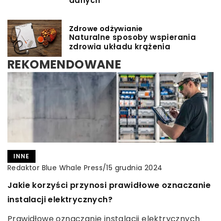
danych
Zdrowe odżywianie
Naturalne sposoby wspierania
zdrowia układu krążenia
REKOMENDOWANE
INNE
Redaktor Blue Whale Press
/
15 grudnia 2024
Jakie korzyści przynosi prawidłowe oznaczanie
instalacji elektrycznych?
CZAS DLA SIEBIE
Redaktor Blue Whale Press
/
18 września 2024
ZDROWE ODŻYWIANIE
Prawidłowe oznaczanie instalacji elektrycznych