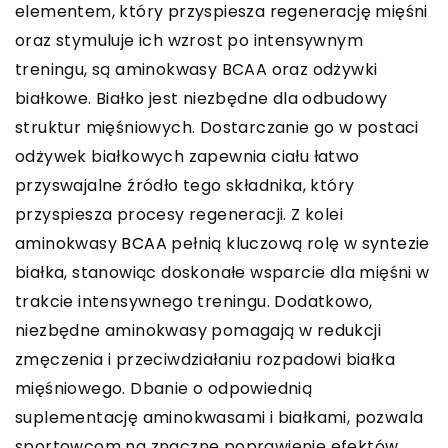
elementem, który przyspiesza regenerację mięśni
oraz stymuluje ich wzrost po intensywnym
treningu, są aminokwasy BCAA oraz odżywki
białkowe. Białko jest niezbędne dla odbudowy
struktur mięśniowych. Dostarczanie go w postaci
odżywek białkowych zapewnia ciału łatwo
przyswajalne źródło tego składnika, który
przyspiesza procesy regeneracji. Z kolei
aminokwasy
BCAA
pełnią kluczową rolę w syntezie
białka, stanowiąc doskonałe wsparcie dla mięśni w
trakcie intensywnego treningu. Dodatkowo,
niezbędne aminokwasy pomagają w redukcji
zmęczenia i przeciwdziałaniu rozpadowi białka
mięśniowego. Dbanie o odpowiednią
suplementację aminokwasami i białkami, pozwala
sportowcom na znaczne poprawienie efektów