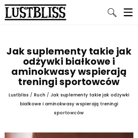
Jak suplementy takie jak
odżywki białkowe i
aminokwasy wspierają
treningi sportowców
Lustbliss
/
Ruch
/
Jak suplementy takie jak odżywki
białkowe i aminokwasy wspierają treningi
sportowców