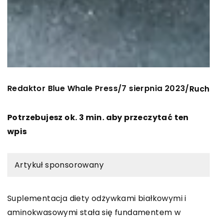
Redaktor Blue Whale Press
7 sierpnia 2023
/
/
Ruch
Potrzebujesz ok. 3 min. aby przeczytać ten
wpis
Artykuł sponsorowany
Suplementacja diety odżywkami białkowymi i
aminokwasowymi stała się fundamentem w