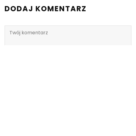
DODAJ KOMENTARZ