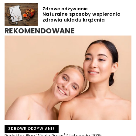
Zdrowe odżywianie
Naturalne sposoby wspierania
zdrowia układu krążenia
REKOMENDOWANE
INNE
ZDROWE ODŻYWIANIE
INNE
Redaktor Blue Whale Press
/
10 listopada 2024
Redaktor Blue Whale Press
/
Redaktor Blue Whale Press
/
7 listopada 2025
23 listopada 2023