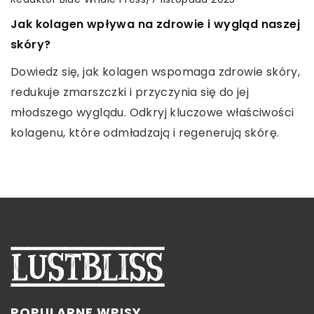
Czy warto inwestować w poleasingowe laptopy
Jak kolagen wpływa na zdrowie i wygląd naszej
Jak wybrać idealne urządzenie do domowych
z procesorami Intel Core i7?
skóry?
projektów krawieckich?
Zastanawiasz się, czy warto inwestować w laptopy
Dowiedz się, jak kolagen wspomaga zdrowie skóry,
Rozważasz zakup urządzenia do szycia do użytku
poleasingowe z procesorem i7? Poznaj zalety i
redukuje zmarszczki i przyczynia się do jej
domowego? Odkryj istotne kryteria, które pomogą
wady takich rozwiązań, dowiedz się, dla kogo są
młodszego wyglądu. Odkryj kluczowe właściwości
Ci podjąć świadomą decyzję i wybrać doskonały
one najlepszym wyborem, i jak dokonać trafnego
kolagenu, które odmładzają i regenerują skórę.
sprzęt krawiecki.
zakupu.
POPULARNE WPISY