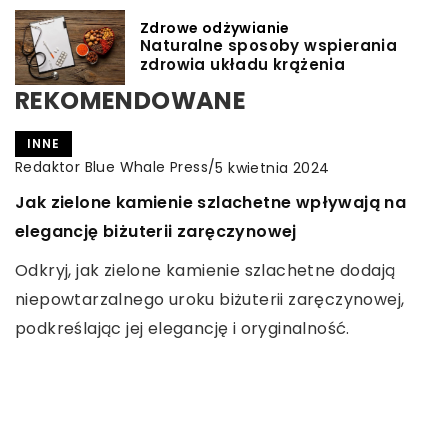
Zdrowe odżywianie
Naturalne sposoby wspierania
zdrowia układu krążenia
REKOMENDOWANE
INNE
Redaktor Blue Whale Press
/
5 kwietnia 2024
Jak zielone kamienie szlachetne wpływają na
elegancję biżuterii zaręczynowej
Odkryj, jak zielone kamienie szlachetne dodają
niepowtarzalnego uroku biżuterii zaręczynowej,
podkreślając jej elegancję i oryginalność.
CZAS DLA SIEBIE
ZDROWE ODŻYWIANIE
Redaktor Blue Whale Press
/
Redaktor Blue Whale Press
/
11 października 2023
1 maja 2025