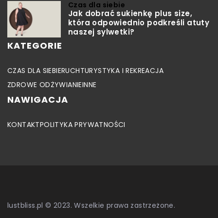
Czas dla siebie
Jak dobrać sukienkę plus size,
która odpowiednio podkreśli atuty
naszej sylwetki?
KATEGORIE
CZAS DLA SIEBIE
RUCH
TURYSTYKA I REKREACJA
ZDROWE ODŻYWIANIE
INNE
NAWIGACJA
KONTAKT
POLITYKA PRYWATNOŚCI
lustbliss.pl © 2023. Wszelkie prawa zastrzeżone.