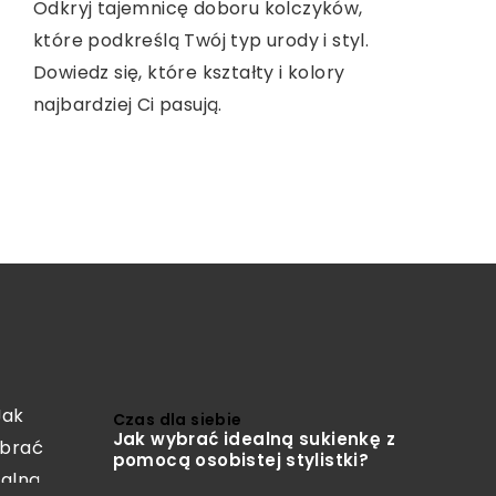
Odkryj tajemnicę doboru kolczyków,
Delikatne formuły myjące mogą
które podkreślą Twój typ urody i styl.
znacząco wpłynąć na zdrowie wrażliwej
Probówki laboratoryjne - kluczowe
Dowiedz się, które kształty i kolory
skóry głowy. Dowiedz się, dlaczego
narzędzie w Twoich badaniach. Odkryj
najbardziej Ci pasują.
warto wybierać łagodne produkty,
ich różnorodność i znaczenie dla
które nie podrażniają i nie obciążają
precyzyjnych wyników. Przygotuj się na
skóry.
fascynującą podróż po świcie nauki!
Czas dla siebie
Jak wybrać idealną sukienkę z
pomocą osobistej stylistki?