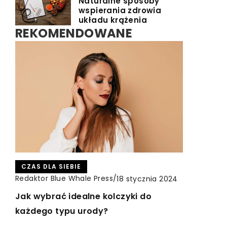
Naturalne sposoby
wspierania zdrowia
układu krążenia
REKOMENDOWANE
CZAS DLA SIEBIE
CZAS DLA SIEBIE
INNE
Redaktor Blue Whale Press
/
Redaktor Blue Whale Press
/
18 stycznia 2024
6 maja 2026
Redaktor Blue Whale Press
/
13 lipca 2023
Jak wybrać idealne kolczyki do
Korzyści z wyboru delikatnych formuł
Probówki laboratoryjne –
każdego typu urody?
myjących dla wrażliwej skóry głowy
niezastąpione narzędzie Twoich
badań