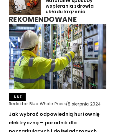
Naturalne sposoby
wspierania zdrowia
układu krążenia
REKOMENDOWANE
INNE
INNE
INNE
Redaktor Blue Whale Press
Redaktor Blue Whale Press
Redaktor Blue Whale Press
/
/
/
7 kwietnia 2025
8 sierpnia 2024
2 września 2024
Dlaczego cyfrowe karty
Jak wybrać odpowiednią hurtownię
Jak skutecznie pakować żywność –
podarunkowe to idealne rozwiązanie
elektryczną – poradnik dla
praktyczne porady dla pracowników
na każdą okazję?
początkujących i doświadczonych
linii produkcyjnej