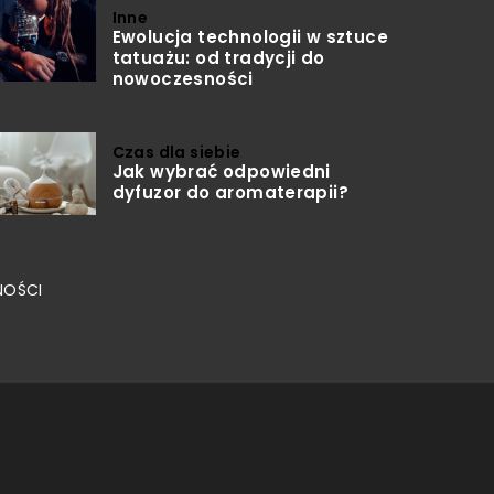
Inne
Ewolucja technologii w sztuce
tatuażu: od tradycji do
nowoczesności
Czas dla siebie
Jak wybrać odpowiedni
dyfuzor do aromaterapii?
NOŚCI