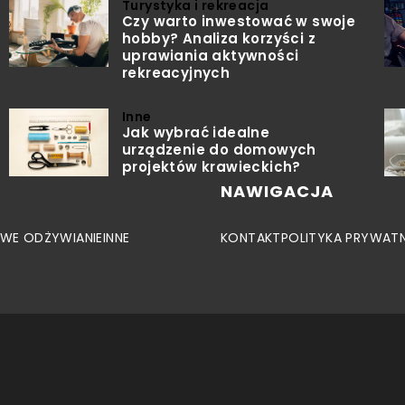
Turystyka i rekreacja
Czy warto inwestować w swoje
hobby? Analiza korzyści z
uprawiania aktywności
rekreacyjnych
Inne
Jak wybrać idealne
urządzenie do domowych
projektów krawieckich?
NAWIGACJA
WE ODŻYWIANIE
INNE
KONTAKT
POLITYKA PRYWAT