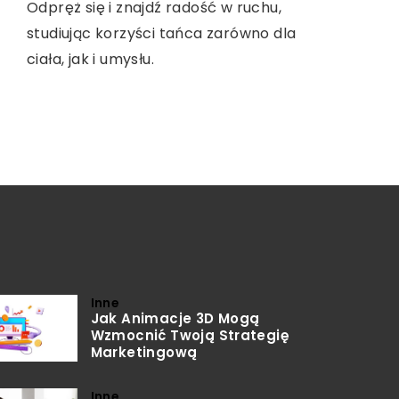
Dowiedz się, jak dobrać odpowiednie
Odpręż się i znajdź radość w ruchu,
Dowiedz się, jak wybrać idealny obraz
lane perfumy, które będą pasować do
studiując korzyści tańca zarówno dla
na płótnie, który harmonijnie wpasuje
każdej pory roku, uwzględniając różne
ciała, jak i umysłu.
się w styl Twojego salonu, podkreślając
składniki zapachowe i indywidualne
jego charakter i atmosferę.
preferencje.
Inne
Jak Animacje 3D Mogą
Wzmocnić Twoją Strategię
Marketingową
Inne