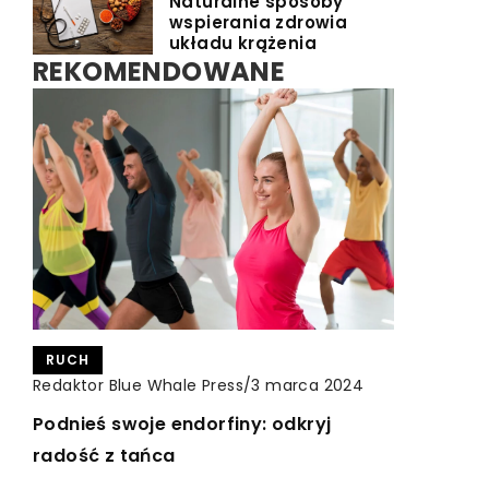
Naturalne sposoby
wspierania zdrowia
układu krążenia
REKOMENDOWANE
CZAS DLA SIEBIE
RUCH
CZAS DLA SIEBIE
Redaktor Blue Whale Press
/
Redaktor Blue Whale Press
/
20 lutego 2025
Redaktor Blue Whale Press
/
3 marca 2024
15 kwietnia 2025
Jak Wybrać Idealne Lane Perfumy na
Podnieś swoje endorfiny: odkryj
Jak dobrać obraz na płótnie do stylu
Każdą Porę Roku?
radość z tańca
wnętrza Twojego salonu?