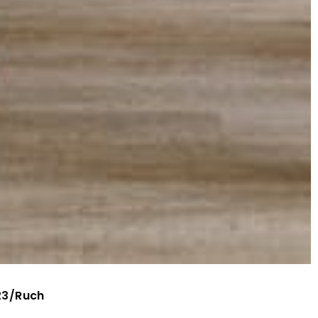
23
/
Ruch