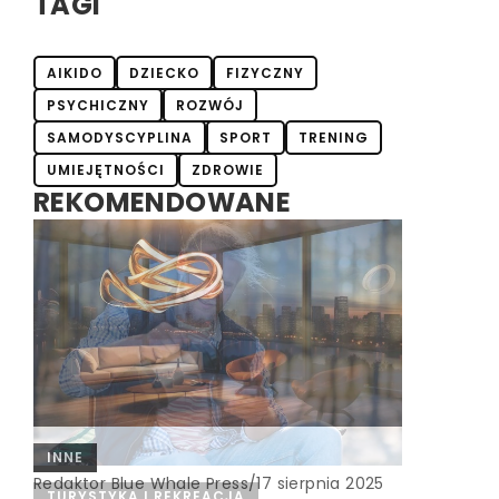
TAGI
AIKIDO
DZIECKO
FIZYCZNY
PSYCHICZNY
ROZWÓJ
SAMODYSCYPLINA
SPORT
TRENING
UMIEJĘTNOŚCI
ZDROWIE
REKOMENDOWANE
INNE
Redaktor Blue Whale Press
/
17 sierpnia 2025
CZAS DLA SIEBIE
TURYSTYKA I REKREACJA