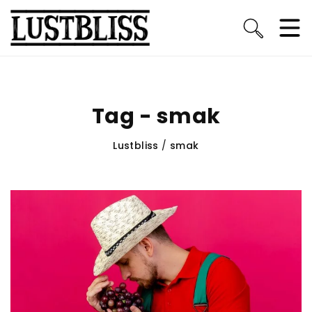
Tag - smak
Lustbliss
/
smak