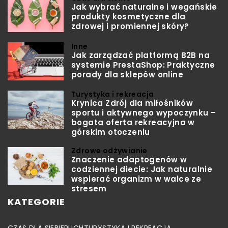
Jak wybrać naturalne i wegańskie
produkty kosmetyczne dla
zdrowej i promiennej skóry?
Inne
Jak zarządzać platformą B2B na
systemie PrestaShop: Praktyczne
porady dla sklepów online
Turystyka i rekreacja
Krynica Zdrój dla miłośników
sportu i aktywnego wypoczynku –
bogata oferta rekreacyjna w
górskim otoczeniu
Zdrowe odżywianie
Znaczenie adaptogenów w
codziennej diecie: Jak naturalnie
wspierać organizm w walce ze
stresem
KATEGORIE
CZAS DLA SIEBIE
RUCH
TURYSTYKA I REKREACJA