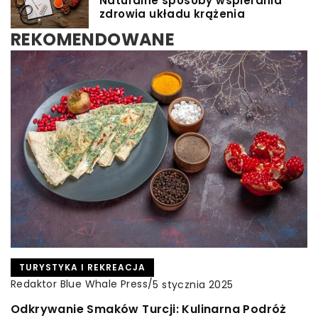
Naturalne sposoby wspierania
zdrowia układu krążenia
REKOMENDOWANE
ZDROWE ODŻYWIANIE
TURYSTYKA I REKREACJA
CZAS DLA SIEBIE
Redaktor Blue Whale Press
Redaktor Blue Whale Press
/
/
Redaktor Blue Whale Press
/
6 maja 2026
5 stycznia 2025
17 grudnia 2023
Holistyczne podejście do zdrowia: Jak połączyć
Odkrywanie Smaków Turcji: Kulinarna Podróż
Jak wybrać idealny iPad dla siebie – poradnik