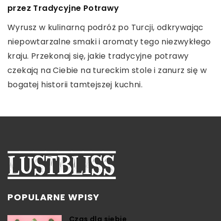
trening, fizjoterapię i psychodietetykę dla
przez Tradycyjne Potrawy
dla początkujących
optymalnych rezultatów
Wyrusz w kulinarną podróż po Turcji, odkrywając
Przewodnik krok po kroku pomagający wybrać
Poznaj zintegrowane podejście do zdrowia,
niepowtarzalne smaki i aromaty tego niezwykłego
odpowiedni model iPada. Dowiedz się więcej o
łączące trening, fizjoterapię i psychodietetykę,
kraju. Przekonaj się, jakie tradycyjne potrawy
różnorodności modeli i ich funkcjach, aby dokonać
aby osiągnąć holistyczny dobrostan ciała i umysłu.
czekają na Ciebie na tureckim stole i zanurz się w
najlepszego wyboru.
bogatej historii tamtejszej kuchni.
POPULARNE WPISY
Czas dla siebie