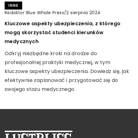
INNE
TURYSTYKA I REKREACJA
INNE
Redaktor Blue Whale Press
/
Redaktor Blue Whale Press
Redaktor Blue Whale Press
/
/
9 stycznia 2024
8 października 2024
2 sierpnia 2024
Porównanie technik tatuażu za pomocą
Jak aktywne wakacje mogą wpłynąć na
Kluczowe aspekty ubezpieczenia, z którego
tradycyjnych igieł i cartridgów. Jak wybrać
zdrowie i samopoczucie młodzieży?
mogą skorzystać studenci kierunków
idealne narzędzie?
medycznych
Odkryj, jak aktywność fizyczna podczas wakacji
Artykuł analizuje różnice i podobieństwa między
może poprawić zdrowie fizyczne i psychiczne
Odkryj niezbędne kroki na drodze do
tatuażowaniem przy użyciu tradycyjnych igieł i
młodzieży, wspierając ich rozwój i codzienne
profesjonalnej praktyki medycznej, w tym
cartridge'ów, pomagając Ci zdecydować, które
samopoczucie.
kluczowe aspekty ubezpieczenia. Dowiedz się, jak
narzędzie będzie dla Ciebie idealne.
efektywnie zaplanować i przygotować się do
swojego stażu medycznego.