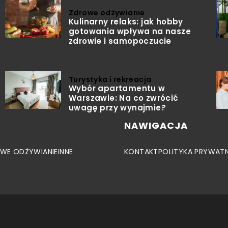
Zdrowe odżywianie
Kulinarny relaks: jak hobby
gotowania wpływa na nasze
zdrowie i samopoczucie
Turystyka i rekreacja
Wybór apartamentu w
Warszawie: Na co zwrócić
uwagę przy wynajmie?
NAWIGACJA
WE ODŻYWIANIE
INNE
KONTAKT
POLITYKA PRYWAT