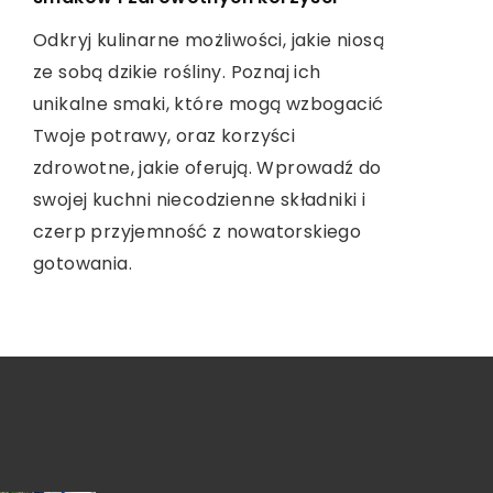
Wyrusz w kulinarną podróż po Turcji,
Podpowiemy Ci, które modele z serii
odkrywając niepowtarzalne smaki i
Odkryj kulinarne możliwości, jakie niosą
Moto G są godne uwagi i co wziąć pod
aromaty tego niezwykłego kraju.
ze sobą dzikie rośliny. Poznaj ich
uwagę przy wyborze. Dowiedz się, jak
Przekonaj się, jakie tradycyjne potrawy
unikalne smaki, które mogą wzbogacić
znaleźć perfect match wśród
czekają na Ciebie na tureckim stole i
Twoje potrawy, oraz korzyści
smartfonów Motorola.
zanurz się w bogatej historii tamtejszej
zdrowotne, jakie oferują. Wprowadź do
kuchni.
swojej kuchni niecodzienne składniki i
czerp przyjemność z nowatorskiego
gotowania.