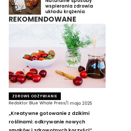
Naturalne sposoby
wspierania zdrowia
układu krążenia
REKOMENDOWANE
TURYSTYKA I REKREACJA
ZDROWE ODŻYWIANIE
INNE
Redaktor Blue Whale Press
Redaktor Blue Whale Press
/
/
5 stycznia 2025
1 maja 2025
Redaktor Blue Whale Press
/
18 sierpnia 2024
Odkrywanie Smaków Turcji: Kulinarna
„Kreatywne gotowanie z dzikimi
Jak wybrać odpowiedni telefon z serii
Podróż przez Tradycyjne Potrawy
roślinami: odkrywanie nowych
Moto G dla siebie?
smaków i zdrowotnych korzyści”