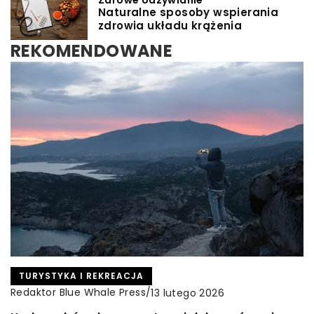
Naturalne sposoby wspierania
zdrowia układu krążenia
REKOMENDOWANE
INNE
TURYSTYKA I REKREACJA
TURYSTYKA I REKREACJA
Redaktor Blue Whale Press
Redaktor Blue Whale Press
Redaktor Blue Whale Press
/
/
/
11 lutego 2026
13 lutego 2026
16 marca 2026