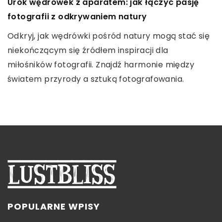
Zastosowanie niwelatorów w pracach
Urok wędrówek z aparatem: jak łączyć pasję
Jak wybrać idealne buty trekkingowe na górskie
budowlanych i geodezyjnych
fotografii z odkrywaniem natury
wędrówki?
Odkryj, jak niwelatory wpływają na precyzyjność i
Odkryj, jak wędrówki pośród natury mogą stać się
Odkryj, na co zwrócić uwagę przy wyborze butów
efektywność w projektach budowlanych oraz
niekończącym się źródłem inspiracji dla
trekkingowych, aby zapewniły komfort i
geodezyjnych, poprawiając jakość i dokładność
miłośników fotografii. Znajdź harmonie między
bezpieczeństwo podczas górskich wędrówek.
pomiarów terenowych.
światem przyrody a sztuką fotografowania.
Sprawdź nasze porady, które pomogą podjąć
właściwą decyzję.
POPULARNE WPISY