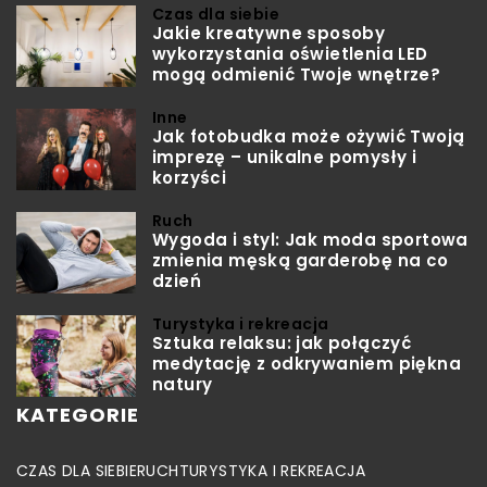
Czas dla siebie
Jakie kreatywne sposoby
wykorzystania oświetlenia LED
mogą odmienić Twoje wnętrze?
Inne
Jak fotobudka może ożywić Twoją
imprezę – unikalne pomysły i
korzyści
Ruch
Wygoda i styl: Jak moda sportowa
zmienia męską garderobę na co
dzień
Turystyka i rekreacja
Sztuka relaksu: jak połączyć
medytację z odkrywaniem piękna
natury
KATEGORIE
CZAS DLA SIEBIE
RUCH
TURYSTYKA I REKREACJA