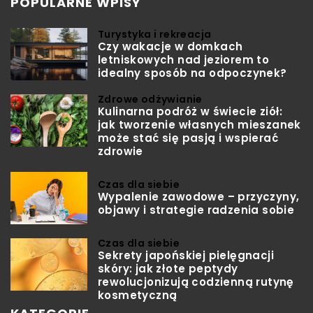
POPULARNE WPISY
Turystyka i rekreacja
Czy wakacje w domkach
letniskowych nad jeziorem to
idealny sposób na odpoczynek?
Zdrowe odżywianie
Kulinarna podróż w świecie ziół:
jak tworzenie własnych mieszanek
może stać się pasją i wspierać
zdrowie
Czas dla siebie
Wypalenie zawodowe – przyczyny,
objawy i strategie radzenia sobie
Czas dla siebie
Sekrety japońskiej pielęgnacji
skóry: jak złote peptydy
rewolucjonizują codzienną rutynę
kosmetyczną