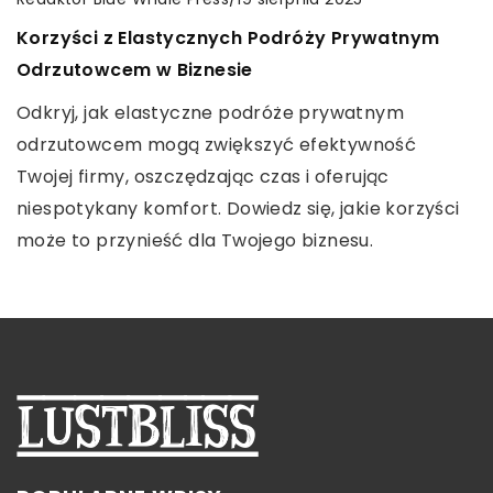
INNE
Jak skuteczna jest terapia falą uderzeniową w
Korzyści z Elastycznych Podróży Prywatnym
Redaktor Blue Whale Press
/
11 stycznia 2026
leczeniu bólu kręgosłupa?
Odrzutowcem w Biznesie
Komfort i Styl: Jak Wybrać Idealne Zapięcie dla
Podpowiemy Ci wszystko, co musisz wiedzieć o
Twoich Kolczyków?
Odkryj, jak elastyczne podróże prywatnym
terapii falą uderzeniową jako metodzie leczenia
odrzutowcem mogą zwiększyć efektywność
Odkryj, jak dopasować kolczyki do swojego stylu,
bólu kręgosłupa. Dowiedz się, jakie są jej korzyści i
Twojej firmy, oszczędzając czas i oferując
wybierając idealne zapięcie. Poznaj różne rodzaje
efektywność.
niespotykany komfort. Dowiedz się, jakie korzyści
zapięć, które zapewnią komfort noszenia i
może to przynieść dla Twojego biznesu.
podkreślą elegancję biżuterii.