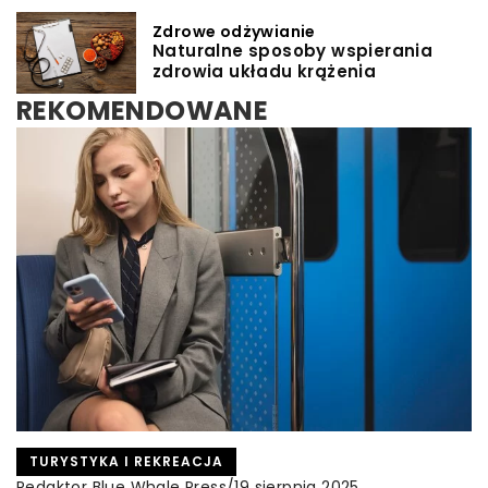
Zdrowe odżywianie
Naturalne sposoby wspierania
zdrowia układu krążenia
REKOMENDOWANE
INNE
TURYSTYKA I REKREACJA
Redaktor Blue Whale Press
/
5 marca 2024
Redaktor Blue Whale Press
/
19 sierpnia 2025