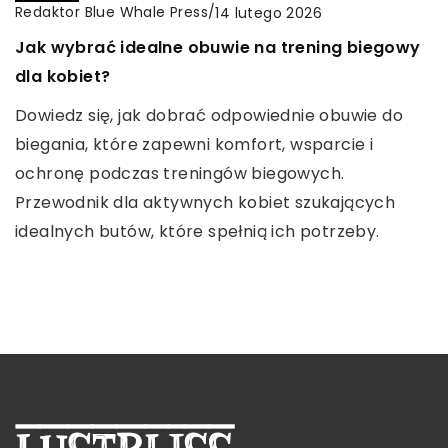
Redaktor Blue Whale Press
Redaktor Blue Whale Press
/
/
4 lutego 2026
14 lutego 2025
Redaktor Blue Whale Press
/
14 lutego 2026
Jak wybrać odpowiednie rozwiązania do
Naturalne metody łagodzenia objawów infekcji
Jak wybrać idealne obuwie na trening biegowy
zarządzania odpadami w placówkach
powiek i ich skuteczność
dla kobiet?
medycznych?
Poznaj skuteczne naturalne metody
Dowiedz się, jak dobrać odpowiednie obuwie do
Poznaj najważniejsze czynniki wpływające na
wspomagające łagodzenie objawów infekcji
biegania, które zapewni komfort, wsparcie i
wybór systemów zarządzania odpadami
powiek, które pomagają złagodzić dyskomfort i
ochronę podczas treningów biegowych.
medycznymi. Dowiedz się, jak prawidłowo
wspierają zdrowie oczu.
Przewodnik dla aktywnych kobiet szukających
rozpoznać potrzeby swojej placówki i kryteria,
idealnych butów, które spełnią ich potrzeby.
które warto wziąć pod uwagę przy podejmowaniu
decyzji.