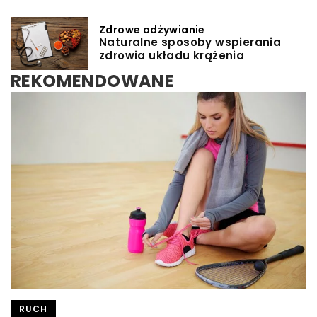
Zdrowe odżywianie
Naturalne sposoby wspierania
zdrowia układu krążenia
REKOMENDOWANE
INNE
ZDROWE ODŻYWIANIE
RUCH